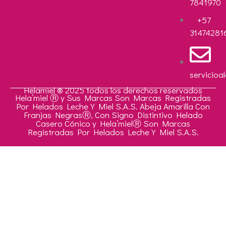
7841970
+57
31474281
servicioa
Helamiel ® 2025 todos los derechos reservados
Hela’miel Ⓡ y Sus Marcas Son Marcas Registradas
Por Helados Leche Y Miel S.A.S. Abeja Amarilla Con
Franjas NegrasⓇ, Con Signo Distintivo Helado
Casero Cónico y Hela’mielⓇ Son Marcas
Registradas Por Helados Leche Y Miel S.A.S.