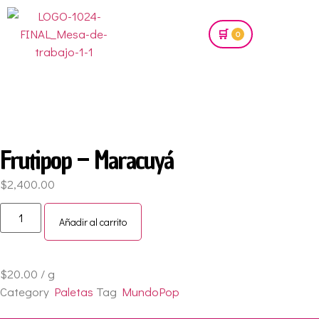
🛒
0
Frutipop – Maracuyá
$
2,400.00
Añadir al carrito
$20.00 / g
Category
Paletas
Tag
MundoPop